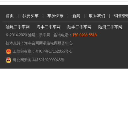
首页
我要买车
车源快报
新闻
联系我们
销售管
|
|
|
|
|
汕尾二手车网
海丰二手车网
陆丰二手车网
陆河二手车网
© 2014-2020 汕尾二手车网 咨询电话：
156 0268 5518
技术支持：
海丰县网商易达电商服务中心
工信部备案：粤ICP备17152855号-1
粤公网安备 44152102000043号